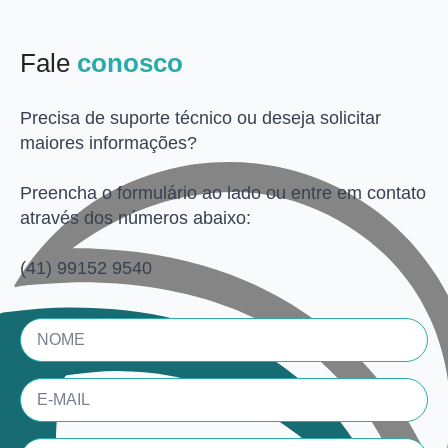
Fale
conosco
Precisa de suporte técnico ou deseja solicitar
maiores informações?
Preencha o formulário ao lado ou entre em contato
através dos números abaixo:
(41) 99152 9540
Name
*
Email
*
TELEFONE